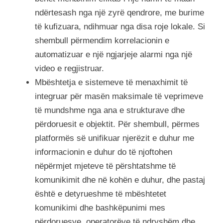
ndërtesash nga një zyrë qendrore, me burime
të kufizuara, ndihmuar nga disa roje lokale. Si
shembull përmendim korrelacionin e
automatizuar e një ngjarjeje alarmi nga një
video e regjistruar.
Mbështetja e sistemeve të menaxhimit të
integruar për masën maksimale të veprimeve
të mundshme nga ana e strukturave dhe
përdoruesit e objektit. Për shembull, përmes
platformës së unifikuar njerëzit e duhur me
informacionin e duhur do të njoftohen
nëpërmjet mjeteve të përshtatshme të
komunikimit dhe në kohën e duhur, dhe pastaj
është e detyrueshme të mbështetet
komunikimi dhe bashkëpunimi mes
përdoruesve, operatorëve të ndryshëm dhe