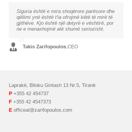
Siguria është e mira shoqërore parësore dhe
"Ne studiojmë nevojat tuaja, dëgjojmë
Teknologjia duhet të monitorohet për të
qëllimi ynë është t'ia ofrojmë këtë të mirë të
klientët tanë dhe të ofrojnë zgjidhjet më të
ofruar objektivin e saj dhe një performancë
gjithëve. Kjo është një detyrë e vështirë, por
mira në aspektin e performancës dhe të
optimale për garantuar prosperitet dhe siguri.
ne e menaxhojmë atë shumë seriozisht.
kostos, me një staf të kualifikuar dhe në një
kohë rekord".
Christos Tzoutzakis
,
Technical Director
Takis Zarifopoulos
,
CEO
Harris Trispiotis
,
Sales Director
Laprakë, Blloku Gintash 13 Nr.5, Tiranë
P
+355 42 454737
F
+355 42 4547373
E
officeal@zarifopoulos.com