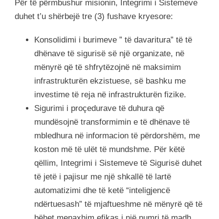
Për të përmbushur misionin, Integrimi i Sistemeve
duhet t’u shërbejë tre (3) fushave kryesore:
Konsolidimi i burimeve ” të davaritura” të të
dhënave të sigurisë së një organizate, në
mënyrë që të shfrytëzojnë në maksimim
infrastrukturën ekzistuese, së bashku me
investime të reja në infrastrukturën fizike.
Sigurimi i proçedurave të duhura që
mundësojnë transformimin e të dhënave të
mbledhura në informacion të përdorshëm, me
koston më të ulët të mundshme. Për këtë
qëllim, Integrimi i Sistemeve të Sigurisë duhet
të jetë i pajisur me një shkallë të lartë
automatizimi dhe të ketë “inteligjencë
ndërtuesash” të mjaftueshme në mënyrë që të
bëhet menaxhim efikas i një numri të madh