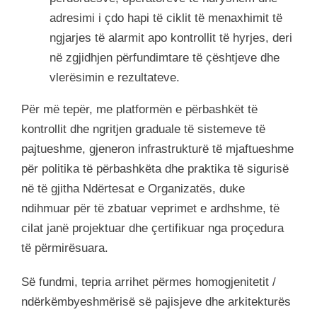
adresimi i çdo hapi të ciklit të menaxhimit të
ngjarjes të alarmit apo kontrollit të hyrjes, deri
në zgjidhjen përfundimtare të çështjeve dhe
vlerësimin e rezultateve.
Për më tepër, me platformën e përbashkët të
kontrollit dhe ngritjen graduale të sistemeve të
pajtueshme, gjeneron infrastrukturë të mjaftueshme
për politika të përbashkëta dhe praktika të sigurisë
në të gjitha Ndërtesat e Organizatës, duke
ndihmuar për të zbatuar veprimet e ardhshme, të
cilat janë projektuar dhe çertifikuar nga proçedura
të përmirësuara.
Së fundmi, tepria arrihet përmes homogjenitetit /
ndërkëmbyeshmërisë së pajisjeve dhe arkitekturës