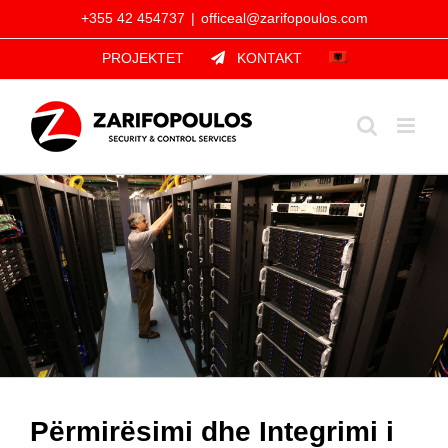
Skip
+355 42 454737
|
officeal@zarifopoulos.com
to
PROJEKTET
KONTAKT
content
Përmirësimi dhe Integrimi i