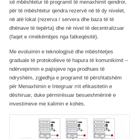
së mbështetur të programit të menaxhimit qendror,
për të mbështetur qendra rezervë në të dy nivelet,
në atë lokal (rezerva / servera dhe baza të të
dhënave të tepërta) dhe në nivel të decentralizuar
(faqet e rimëkëmbjes nga fatkeqësitë).
Me evoluimin e teknologjisë dhe mbështetjes
graduale të protokolleve të hapura të komunikimit –
ndërveprimin e pajisjeve nga prodhues të
ndryshëm, zgjedhja e programit të përshtatshëm
për Menaxhimin e Integruar rrit efikasitetin e
dëshiruar, duke përmirësuar besueshmërinë e
investimeve me kalimin e kohës.