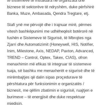
të sistemeve të instaluara në organizata dhe
biznese të sektorëve të ndryshëm, duke përfshirë
Banka, Muze, Ambasada, Qendra Tregtare, etj.
Stafi ynë me përvojë dhe i trajnuar mirë, përmes
vitesh bashkëpunimi me udhëheqësit botërorë në
fushën e Sistemeve të Sigurisë, të Mbrojtes nga
Zjarri dhe Automatizimit (Honeywell, HIS, Notifier,
Inim, Milestone, Axis, NEDAP, Paxton, Advanced,
TREND – Control, Optex, Takex, CIAS), ofron
menaxhimin më efikas të integruar të sistemeve
tuaja, së bashku me menaxherët e sigurisë dhe të
mirëmbajtjes që dalin sipas proçedurave të
përshtatura për funksionimin e organizatës /
biznesit, me qëllim zbatimin e sigurisë, ruajtjen e
burimeve – të energjisë dhe duke respektuar
mjedisin.