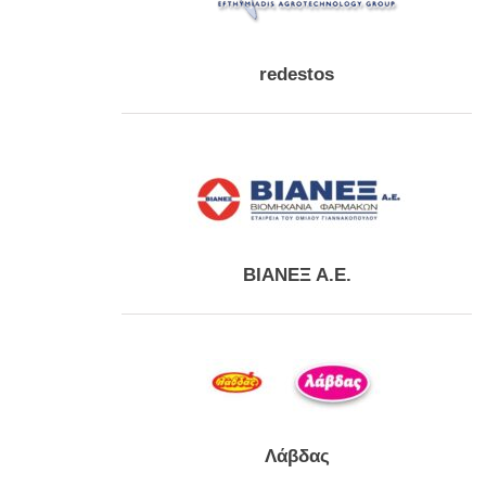
redestos
ΒΙΑΝΕΞ Α.Ε.
Λάβδας