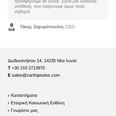
προσφέρουμε σε όλους. Είναι μια δύσκολη
λύσεις από πλευράς απόδοσης και κόστους,
βελτιστοποίηση της απόδοσης και την
υπόθεση, που παίρνουμε όμως πολύ
με εξειδικευμένο προσωπικό και σε χρόνο
εξασφάλιση της ευημερίας και της ασφάλειας.
σοβαρά.
ρεκόρ.
Χρήστος Τζουτζάκης
,
Τεχνικός Διευθυντής
Τάκης Ζαριφόπουλος
Χάρης Τρισπιώτης
,
Εμπορικός Διευθυντής
,
CEO
Δωδεκανήσου 14, 14235 Νέα Ιωνία
Τ
+30 210 2713970
E
sales@zarifopoulos.com
Καταστήματα
Εταιρική Κοινωνική Ευθύνη
Γνωρίστε μας