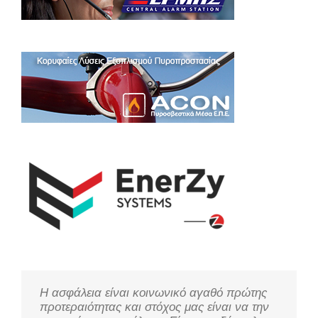
Η ασφάλεια είναι κοινωνικό αγαθό πρώτης
Μελετάμε τις ανάγκες σας, ακούμε τους
Η τεχνολογία χρειάζεται παρακολούθηση για
προτεραιότητας και στόχος μας είναι να την
πελάτες μας και προσφέρουμε τις καλύτερες
να προσφέρει στο στόχο της, τη