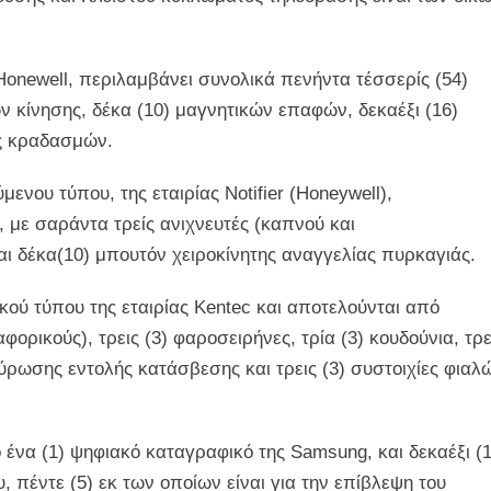
Honewell, περιλαμβάνει συνολικά πενήντα τέσσερίς (54)
ών κίνησης, δέκα (10) μαγνητικών επαφών, δεκαέξι (16)
ές κραδασμών.
ενου τύπου, της εταιρίας Notifier (Honeywell),
 με σαράντα τρείς ανιχνευτές (καπνού και
αι δέκα(10) μπουτόν χειροκίνητης αναγγελίας πυρκαγιάς.
κού τύπου της εταιρίας Kentec και αποτελούνται από
ορικούς), τρεις (3) φαροσειρήνες, τρία (3) κουδούνια, τρε
κύρωσης εντολής κατάσβεσης και τρεις (3) συστοιχίες φιαλ
ένα (1) ψηφιακό καταγραφικό της Samsung, και δεκαέξι (1
 πέντε (5) εκ των οποίων είναι για την επίβλεψη του