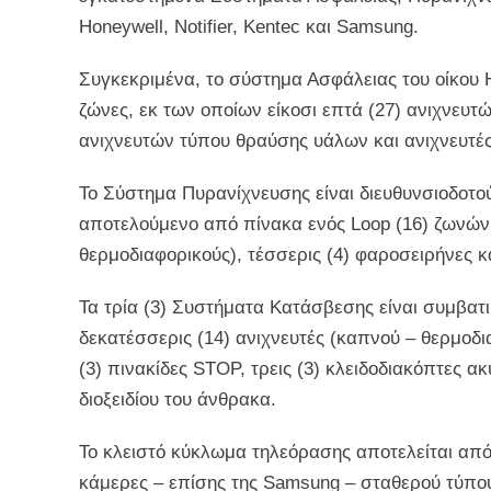
Honeywell, Notifier, Kentec και Samsung.
Συγκεκριμένα, το σύστημα Ασφάλειας του οίκου 
ζώνες, εκ των οποίων είκοσι επτά (27) ανιχνευτ
ανιχνευτών τύπου θραύσης υάλων και ανιχνευτ
Το Σύστημα Πυρανίχνευσης είναι διευθυνσιοδοτούμ
αποτελούμενο από πίνακα ενός Loop (16) ζωνών,
θερμοδιαφορικούς), τέσσερις (4) φαροσειρήνες κ
Τα τρία (3) Συστήματα Κατάσβεσης είναι συμβατι
δεκατέσσερις (14) ανιχνευτές (καπνού – θερμοδιαφ
(3) πινακίδες STOP, τρεις (3) κλειδοδιακόπτες α
διοξειδίου του άνθρακα.
Το κλειστό κύκλωμα τηλεόρασης αποτελείται από 
κάμερες – επίσης της Samsung – σταθερού τύπου,