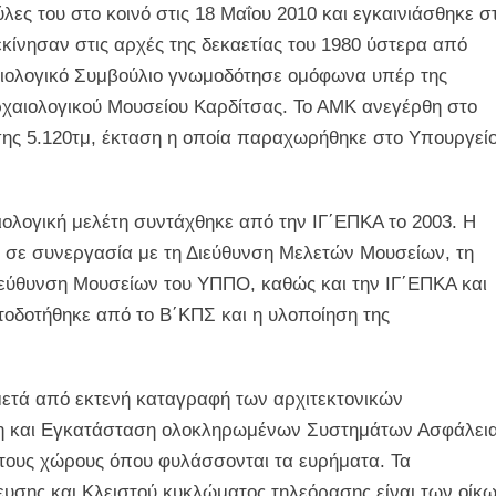
λες του στο κοινό στις 18 Μαΐου 2010 και εγκαινιάσθηκε στ
εκίνησαν στις αρχές της δεκαετίας του 1980 ύστερα από
χαιολογικό Συμβούλιο γνωμοδότησε ομόφωνα υπέρ της
ρχαιολογικού Μουσείου Καρδίτσας. Το ΑΜΚ ανεγέρθη στο
ης 5.120τμ, έκταση η οποία παραχωρήθηκε στο Υπουργεί
ολογική μελέτη συντάχθηκε από την ΙΓ΄ΕΠΚΑ το 2003. Η
ε σε συνεργασία με τη Διεύθυνση Μελετών Μουσείων, τη
εύθυνση Μουσείων του ΥΠΠΟ, καθώς και την ΙΓ΄ΕΠΚΑ και
τοδοτήθηκε από το Β΄ΚΠΣ και η υλοποίηση της
μετά από εκτενή καταγραφή των αρχιτεκτονικών
τη και Εγκατάσταση ολοκληρωμένων Συστημάτων Ασφάλεια
τους χώρους όπου φυλάσσονται τα ευρήματα. Τα
υσης και Κλειστού κυκλώματος τηλεόρασης είναι των οίκ