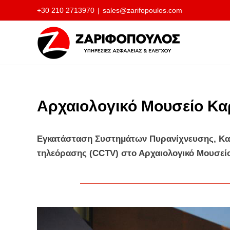
Μετάβαση
+30 210 2713970
|
sales@zarifopoulos.com
στο
περιεχόμενο
Αρχαιολογικό Μουσείο Κα
Εγκατάσταση Συστημάτων Πυρανίχνευσης, Κατ
τηλεόρασης (CCTV) στο Αρχαιολογικό Μουσεί