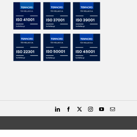
LinkedIn
Facebook
X
Instagram
YouTube
Email