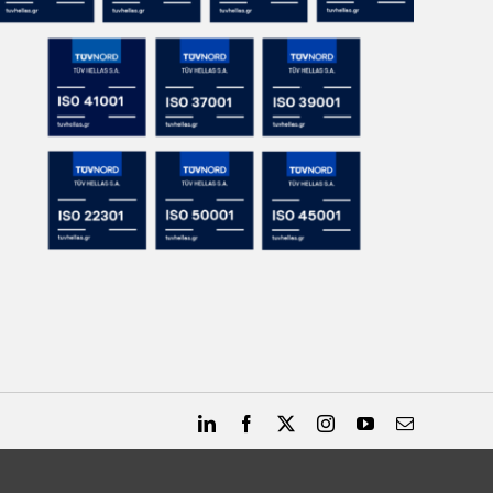
LinkedIn
Facebook
X
Instagram
YouTube
Email