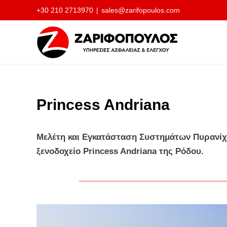
Μετάβαση
+30 210 2713970
|
sales@zarifopoulos.com
στο
περιεχόμενο
Princess Andriana
Μελέτη και Εγκατάσταση Συστημάτων Πυρανίχ
ξενοδοχείο Princess Andriana της Ρόδου.