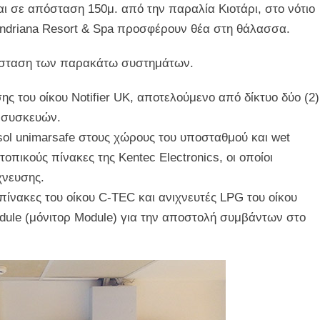
ται σε απόσταση 150μ. από την παραλία Κιοτάρι, στο νότιο
Andriana Resort & Spa προσφέρουν θέα στη θάλασσα.
ατάσταση των παρακάτω συστημάτων.
 του οίκου Notifier UK, αποτελούμενο από δίκτυο δύο (2)
 συσκευών.
ol unimarsafe στους χώρους του υποσταθμού και wet
οπικούς πίνακες της Kentec Electronics, οι οποίοι
χνευσης.
ίνακες του οίκου C-TEC και ανιχνευτές LPG του οίκου
Module (μόνιτορ Module) για την αποστολή συμβάντων στο