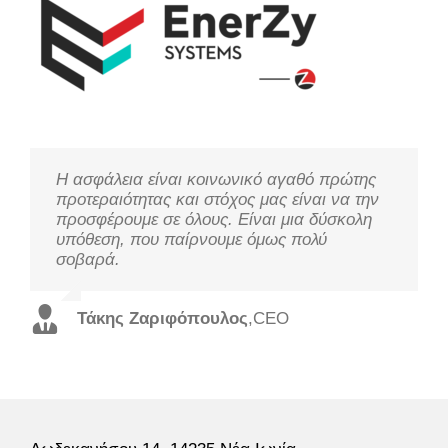
Η ασφάλεια είναι κοινωνικό αγαθό πρώτης
Μελετάμε τις ανάγκες σας, ακούμε τους
Η τεχνολογία χρειάζεται παρακολούθηση για
προτεραιότητας και στόχος μας είναι να την
πελάτες μας και προσφέρουμε τις καλύτερες
να προσφέρει στο στόχο της, τη
προσφέρουμε σε όλους. Είναι μια δύσκολη
λύσεις από πλευράς απόδοσης και κόστους,
βελτιστοποίηση της απόδοσης και την
υπόθεση, που παίρνουμε όμως πολύ
με εξειδικευμένο προσωπικό και σε χρόνο
εξασφάλιση της ευημερίας και της ασφάλειας.
σοβαρά.
ρεκόρ.
Χρήστος Τζουτζάκης
,
Τεχνικός Διευθυντής
Τάκης Ζαριφόπουλος
Χάρης Τρισπιώτης
,
Εμπορικός Διευθυντής
,
CEO