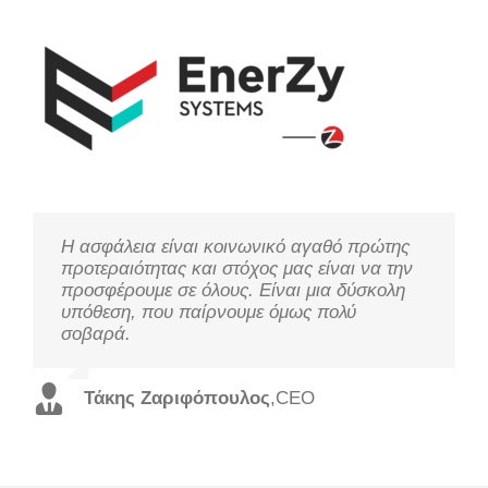
Η ασφάλεια είναι κοινωνικό αγαθό πρώτης
Μελετάμε τις ανάγκες σας, ακούμε τους
Η τεχνολογία χρειάζεται παρακολούθηση για
προτεραιότητας και στόχος μας είναι να την
πελάτες μας και προσφέρουμε τις καλύτερες
να προσφέρει στο στόχο της, τη
προσφέρουμε σε όλους. Είναι μια δύσκολη
λύσεις από πλευράς απόδοσης και κόστους,
βελτιστοποίηση της απόδοσης και την
υπόθεση, που παίρνουμε όμως πολύ
με εξειδικευμένο προσωπικό και σε χρόνο
εξασφάλιση της ευημερίας και της ασφάλειας.
σοβαρά.
ρεκόρ.
Χρήστος Τζουτζάκης
,
Τεχνικός Διευθυντής
Τάκης Ζαριφόπουλος
Χάρης Τρισπιώτης
,
Εμπορικός Διευθυντής
,
CEO