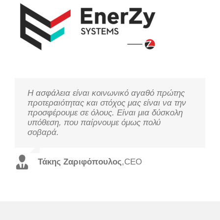
Η ασφάλεια είναι κοινωνικό αγαθό πρώτης
Μελετάμε τις ανάγκες σας, ακούμε τους
Η τεχνολογία χρειάζεται παρακολούθηση για
προτεραιότητας και στόχος μας είναι να την
πελάτες μας και προσφέρουμε τις καλύτερες
να προσφέρει στο στόχο της, τη
προσφέρουμε σε όλους. Είναι μια δύσκολη
λύσεις από πλευράς απόδοσης και κόστους,
βελτιστοποίηση της απόδοσης και την
υπόθεση, που παίρνουμε όμως πολύ
με εξειδικευμένο προσωπικό και σε χρόνο
εξασφάλιση της ευημερίας και της ασφάλειας.
σοβαρά.
ρεκόρ.
Χρήστος Τζουτζάκης
,
Τεχνικός Διευθυντής
Τάκης Ζαριφόπουλος
Χάρης Τρισπιώτης
,
Εμπορικός Διευθυντής
,
CEO