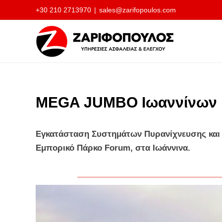
Μετάβαση
+30 210 2713970
|
sales@zarifopoulos.com
στο
περιεχόμενο
MEGA JUMBO Ιωαννίνων
Εγκατάσταση Συστημάτων Πυρανίχνευσης και Κ
Εμπορικό Πάρκο Forum, στα Ιωάννινα.