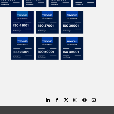
LinkedIn
Facebook
X
Instagram
YouTube
Email