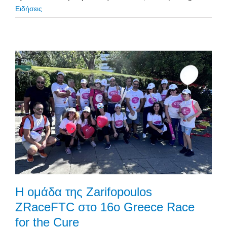
Ειδήσεις
Η ομάδα της Zarifopoulos
ZRaceFTC στο 16ο Greece Race
for the Cure